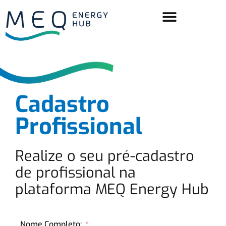
Cadastro
Profissional
Realize o seu pré-cadastro
de profissional na
plataforma MEQ Energy Hub
Nome Completo: